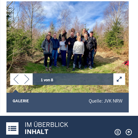
1 von 8
Quelle: JVK NRW
GALERIE
IM ÜBERBLICK
Justiz-Portal im Überblick:
INHALT