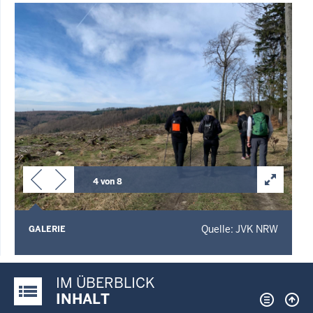
4 von 8
Quelle: JVK NRW
GALERIE
IM ÜBERBLICK
Justiz-Portal im Überblick:
INHALT