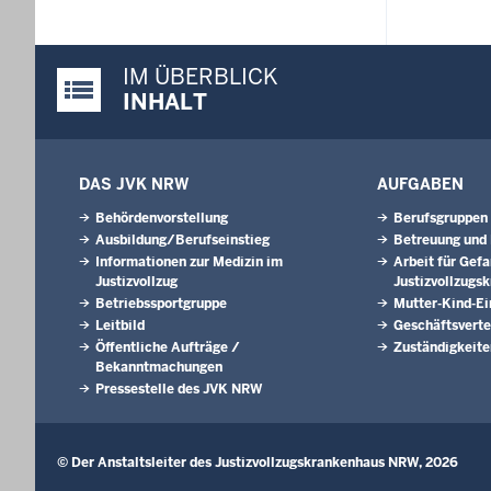
IM ÜBERBLICK
Justiz-Portal im Überblick:
INHALT
DAS JVK NRW
AUFGABEN
Behördenvorstellung
Berufsgruppen
Ausbildung/Berufseinstieg
Betreuung und
Informationen zur Medizin im
Arbeit für Gef
Justizvollzug
Justizvollzugs
Betriebssportgruppe
Mutter-Kind-Ei
Leitbild
Geschäftsverte
Öffentliche Aufträge /
Zuständigkeite
Bekanntmachungen
Pressestelle des JVK NRW
© Der Anstaltsleiter des Justizvollzugskrankenhaus NRW, 2026