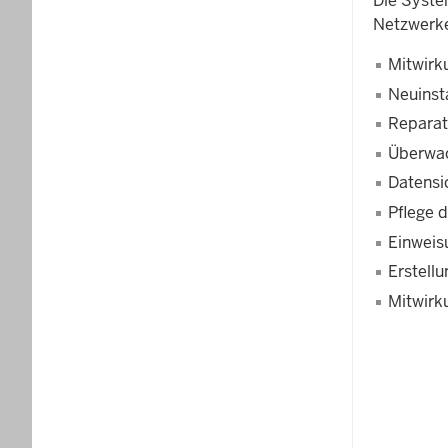
Die Syste
Netzwerke
Mitwirk
Neuinsta
Repara
Überwac
Datensi
Pflege 
Einweis
Erstellu
Mitwirk