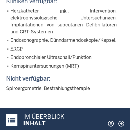
Kliniken verfügbar:
Herzkatheter
inkl
. Intervention,
elektrophysiologische Untersuchungen,
Implantationen von subcutanen Defibrillatoren
und CRT-Systemen
Endosonographie, Dünndarmendoskopie/Kapsel,
ERCP
Endobronchialer Ultraschall/Punktion,
Kernspinuntersuchungen (
MRT
)
Nicht verfügbar:
Spiroergometrie, Bestrahlungstherapie
IM ÜBERBLICK
Justiz-Portal im Überblick:
INHALT