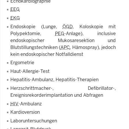
Echokardiographie
EEG
EKG
Endoskopie (Lunge,
ÖGD
, Koloskopie mit
Polypektomie,
PEG
-Anlage), inclusive
endoskopischer Mukosaresektion und
Blutstillungstechniken (
APC
, Hämospray), jedoch
kein endoskopischer Notfalldienst
Ergometrie
Haut-Allergie-Test
Hepatitis-Ambulanz, Hepatitis-Therapien
Herzschrittmacher-, Defibrillator-,
Ereignisrekorderimplantation und Abfragen
HIV
-Ambulanz
Kardioversion
Laboruntersuchungen